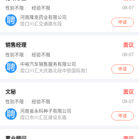
08-07
性别不限
经验不限
河南隆发药业有限公司
申请
周口川汇交通路东段
销售经理
面议
08-07
性别不限
经验不限
中裕汽车销售服务有限公司
申请
周口川汇大庆路北段中原国际商贸城向北100米路东周口
文秘
面议
08-07
性别不限
经验不限
河南省永科种子有限公司
申请
周口市川汇区建设东路
置业顾问
面议